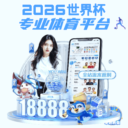
欧洲杯买球在哪里,威斯尼斯
wns888,街机全民捕鱼